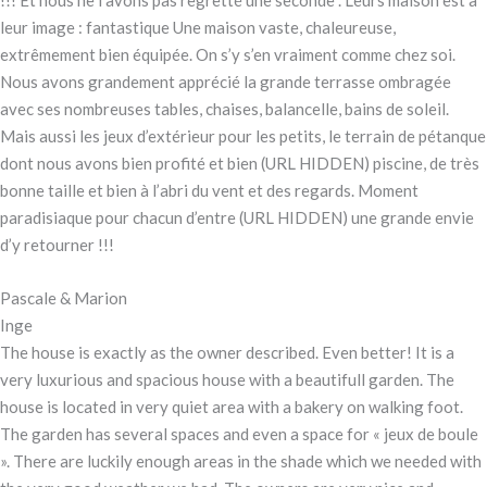
!!! Et nous ne l’avons pas regretté une seconde . Leurs maison est à
leur image : fantastique Une maison vaste, chaleureuse,
extrêmement bien équipée. On s’y s’en vraiment comme chez soi.
Nous avons grandement apprécié la grande terrasse ombragée
avec ses nombreuses tables, chaises, balancelle, bains de soleil.
Mais aussi les jeux d’extérieur pour les petits, le terrain de pétanque
dont nous avons bien profité et bien (URL HIDDEN) piscine, de très
bonne taille et bien à l’abri du vent et des regards. Moment
paradisiaque pour chacun d’entre (URL HIDDEN) une grande envie
d’y retourner !!!
Pascale & Marion
Inge
The house is exactly as the owner described. Even better! It is a
very luxurious and spacious house with a beautifull garden. The
house is located in very quiet area with a bakery on walking foot.
The garden has several spaces and even a space for « jeux de boule
». There are luckily enough areas in the shade which we needed with